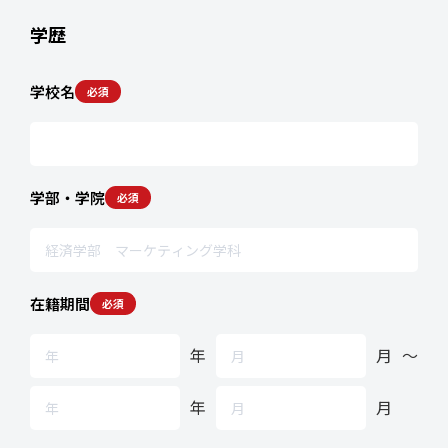
学歴
学校名
必須
学部・学院
必須
在籍期間
必須
年
月
〜
年
月