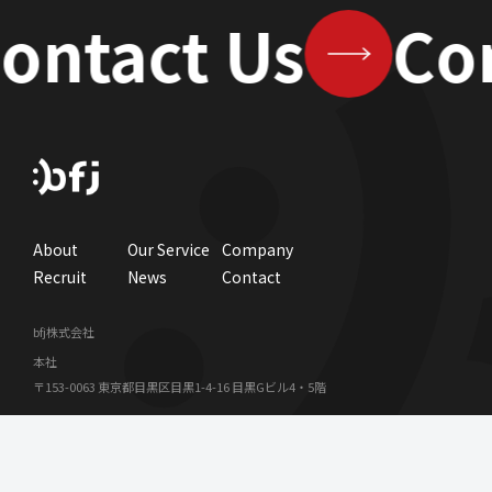
ontact Us
Co
About
Our Service
Company
Recruit
News
Contact
bfj株式会社
本社
〒153-0063 東京都目黒区目黒1-4-16 目黒Gビル4・5階
福岡支社
〒812-0013 福岡県福岡市博多区博多駅東1丁目14番25号 新幹線ビル2号館 6
階A室